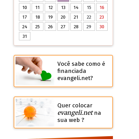
10
11
12
13
14
15
16
17
18
19
20
21
22
23
24
25
26
27
28
29
30
31
Você sabe como é
financiada
evangeli.net?
Quer colocar
evangeli.net
na
sua web ?