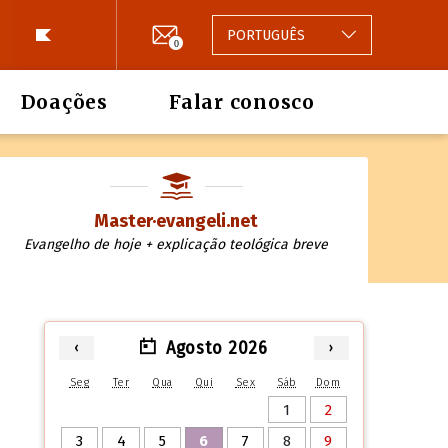
PORTUGUÊS
0
Doações
Falar conosco
Master·evangeli.net
Evangelho de hoje + explicação teológica breve
Agosto 2026
‹
›
Seg
Ter
Qua
Qui
Sex
Sáb
Dom
1
2
3
4
5
6
7
8
9