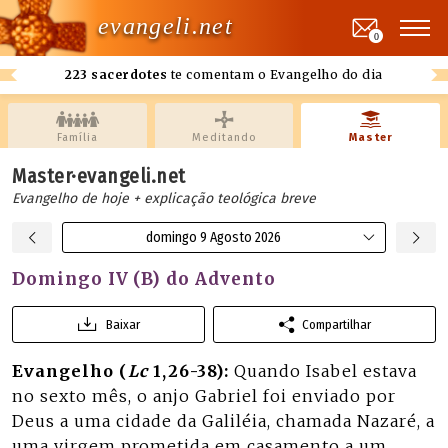
evangeli.net
0
223 sacerdotes
te comentam o Evangelho do dia
Família
Meditando
Master
Master·evangeli.net
Evangelho de hoje + explicação teológica breve
domingo 9 Agosto 2026
Domingo IV (B) do Advento
Baixar
Compartilhar
Evangelho (
Lc
1,26-38):
Quando Isabel estava
no sexto mês, o anjo Gabriel foi enviado por
Deus a uma cidade da Galiléia, chamada Nazaré, a
uma virgem prometida em casamento a um