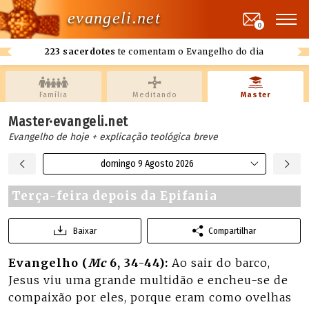
evangeli.net
0
223 sacerdotes
te comentam o Evangelho do dia
Família
Meditando
Master
Master·evangeli.net
Evangelho de hoje + explicação teológica breve
domingo 9 Agosto 2026
Terça-feira depois da Epifania
Baixar
Compartilhar
Evangelho (
Mc
6, 34-44):
Ao sair do barco,
Jesus viu uma grande multidão e encheu-se de
compaixão por eles, porque eram como ovelhas