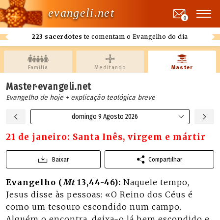
evangeli.net
0
223 sacerdotes
te comentam o Evangelho do dia
Família
Meditando
Master
Master·evangeli.net
Evangelho de hoje + explicação teológica breve
domingo 9 Agosto 2026
21 de janeiro: Santa Inês, virgem e mártir
Baixar
Compartilhar
Evangelho (
Mt
13,44-46):
Naquele tempo,
Jesus disse às pessoas: «O Reino dos Céus é
como um tesouro escondido num campo.
Alguém o encontra, deixa-o lá bem escondido e,