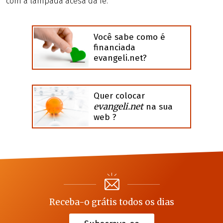
com a lâmpada acesa da fé.
Você sabe como é
financiada
evangeli.net?
Quer colocar
evangeli.net
na sua
web ?
Receba-o grátis todos os dias