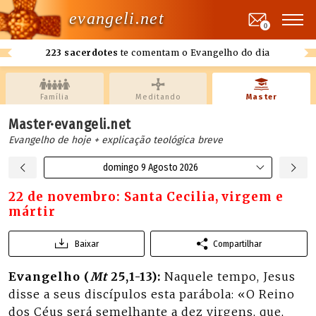
evangeli.net
0
223 sacerdotes
te comentam o Evangelho do dia
Família
Meditando
Master
Master·evangeli.net
Evangelho de hoje + explicação teológica breve
domingo 9 Agosto 2026
22 de novembro: Santa Cecilia, virgem e
mártir
Baixar
Compartilhar
Evangelho (
Mt
25,1-13):
Naquele tempo, Jesus
disse a seus discípulos esta parábola: «O Reino
dos Céus será semelhante a dez virgens, que,