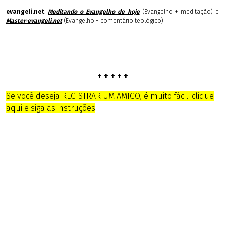
evangeli.net
:
Meditando o Evangelho de hoje
(Evangelho + meditação) e
Master·evangeli.net
(Evangelho + comentário teológico)
+ + + + +
Se você deseja REGISTRAR UM AMIGO, é muito fácil! clique
aqui e siga as instruções