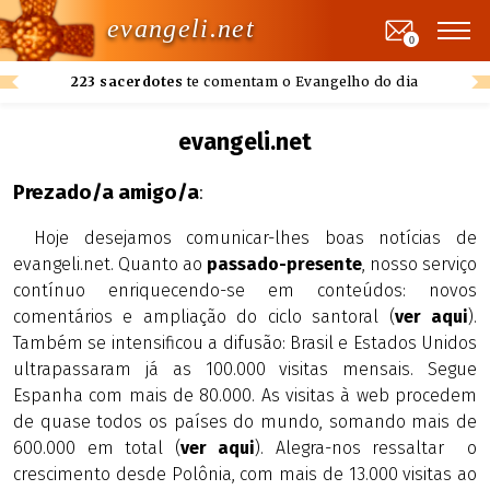
evangeli.net
0
223 sacerdotes
te comentam o Evangelho do dia
evangeli.net
Prezado/a amigo/a
:
Hoje desejamos comunicar-lhes boas notícias de
evangeli.net. Quanto ao
passado-presente
, nosso serviço
contínuo enriquecendo-se em conteúdos: novos
comentários e ampliação do ciclo santoral (
ver aqui
).
Também se intensificou a difusão: Brasil e Estados Unidos
ultrapassaram já as 100.000 visitas mensais. Segue
Espanha com mais de 80.000. As visitas à web procedem
de quase todos os países do mundo, somando mais de
600.000 em total (
ver aqui
). Alegra-nos ressaltar o
crescimento desde Polônia, com mais de 13.000 visitas ao