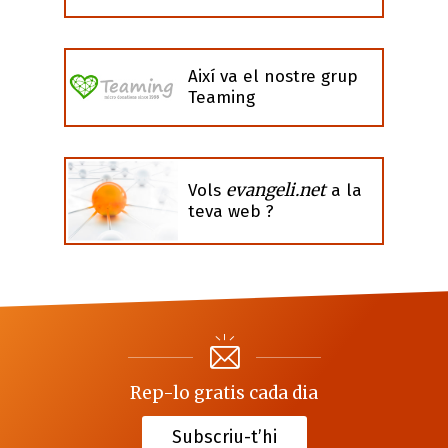
Així va el nostre grup
Teaming
evangeli.net
Vols
a la
teva web ?
Rep-lo gratis cada dia
Subscriu-t’hi