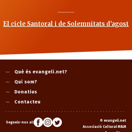
_______
El cicle Santoral i de Solemnitats d’agost
Què és evangeli.net?
Qui som?
Donatius
Contacteu
©
evangeli.net
Segueix-nos al:
Associació Cultural M&M