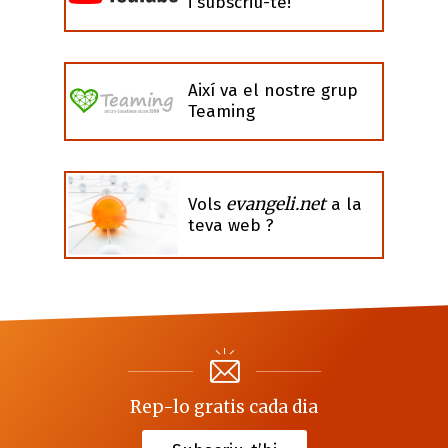
i subscriu-te!
Així va el nostre grup
Teaming
evangeli.net
Vols
a la
teva web ?
Rep-lo gratis cada dia