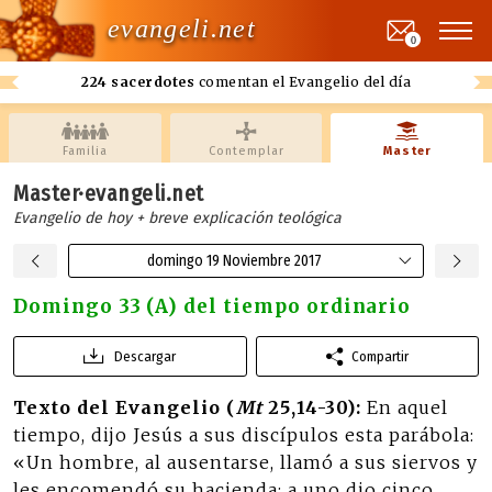
evangeli.net
0
224 sacerdotes
comentan el Evangelio del día
Familia
Contemplar
Master
Master·evangeli.net
Evangelio de hoy + breve explicación teológica
domingo 19 Noviembre 2017
Domingo 33 (A) del tiempo ordinario
Descargar
Compartir
Texto del Evangelio (
Mt
25,14-30):
En aquel
tiempo, dijo Jesús a sus discípulos esta parábola:
«Un hombre, al ausentarse, llamó a sus siervos y
les encomendó su hacienda: a uno dio cinco