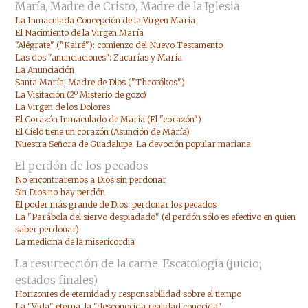
María, Madre de Cristo, Madre de la Iglesia
La Inmaculada Concepción de la Virgen María
El Nacimiento de la Virgen María
"Alégrate" ("Kairé"): comienzo del Nuevo Testamento
Las dos "anunciaciones": Zacarías y María
La Anunciación
Santa María, Madre de Dios ("Theotókos")
La Visitación (2º Misterio de gozo)
La Virgen de los Dolores
El Corazón Inmaculado de María (El "corazón")
El Cielo tiene un corazón (Asunción de María)
Nuestra Señora de Guadalupe. La devoción popular mariana
El perdón de los pecados
No encontraremos a Dios sin perdonar
Sin Dios no hay perdón
El poder más grande de Dios: perdonar los pecados
La "Parábola del siervo despiadado" (el perdón sólo es efectivo en quien
saber perdonar)
La medicina de la misericordia
La resurrección de la carne. Escatología (juicio;
estados finales)
Horizontes de eternidad y responsabilidad sobre el tiempo
La "Vida" eterna, la "desconocida realidad conocida"