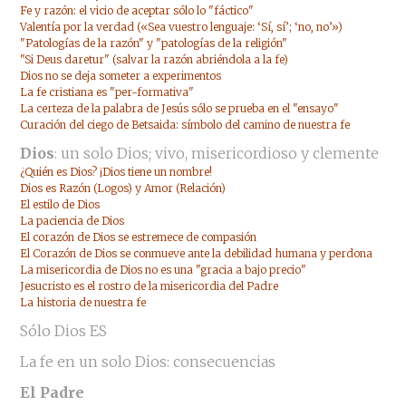
Fe y razón: el vicio de aceptar sólo lo "fáctico"
Valentía por la verdad («Sea vuestro lenguaje: ‘Sí, sí’; ‘no, no’»)
"Patologías de la razón" y "patologías de la religión"
"Si Deus daretur" (salvar la razón abriéndola a la fe)
Dios no se deja someter a experimentos
La fe cristiana es "per-formativa"
La certeza de la palabra de Jesús sólo se prueba en el "ensayo"
Curación del ciego de Betsaida: símbolo del camino de nuestra fe
Dios
: un solo Dios; vivo, misericordioso y clemente
¿Quién es Dios? ¡Dios tiene un nombre!
Dios es Razón (Logos) y Amor (Relación)
El estilo de Dios
La paciencia de Dios
El corazón de Dios se estremece de compasión
El Corazón de Dios se conmueve ante la debilidad humana y perdona
La misericordia de Dios no es una "gracia a bajo precio"
Jesucristo es el rostro de la misericordia del Padre
La historia de nuestra fe
Sólo Dios ES
La fe en un solo Dios: consecuencias
El Padre