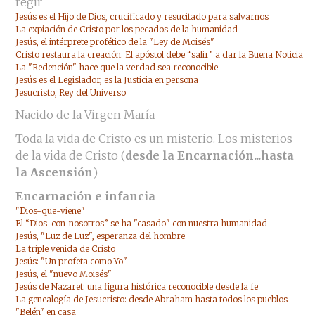
regir
Jesús es el Hijo de Dios, crucificado y resucitado para salvarnos
La expiación de Cristo por los pecados de la humanidad
Jesús, el intérprete profético de la "Ley de Moisés"
Cristo restaura la creación. El apóstol debe “salir” a dar la Buena Noticia
La "Redención" hace que la verdad sea reconocible
Jesús es el Legislador, es la Justicia en persona
Jesucristo, Rey del Universo
Nacido de la Virgen María
Toda la vida de Cristo es un misterio. Los misterios
de la vida de Cristo (
desde la Encarnación...hasta
la Ascensión
)
Encarnación e infancia
"Dios-que-viene"
El “Dios-con-nosotros” se ha "casado" con nuestra humanidad
Jesús, "Luz de Luz", esperanza del hombre
La triple venida de Cristo
Jesús: "Un profeta como Yo"
Jesús, el "nuevo Moisés"
Jesús de Nazaret: una figura histórica reconocible desde la fe
La genealogía de Jesucristo: desde Abraham hasta todos los pueblos
"Belén" en casa