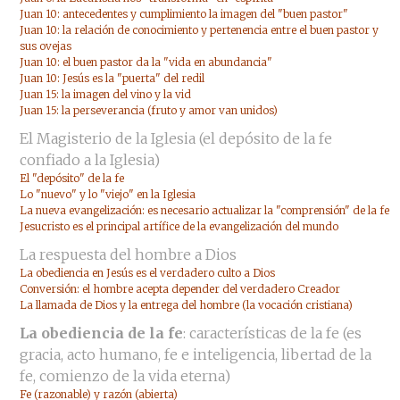
Juan 10: antecedentes y cumplimiento la imagen del "buen pastor"
Juan 10: la relación de conocimiento y pertenencia entre el buen pastor y
sus ovejas
Juan 10: el buen pastor da la "vida en abundancia"
Juan 10: Jesús es la "puerta" del redil
Juan 15: la imagen del vino y la vid
Juan 15: la perseverancia (fruto y amor van unidos)
El Magisterio de la Iglesia (el depósito de la fe
confiado a la Iglesia)
El "depósito" de la fe
Lo "nuevo" y lo "viejo" en la Iglesia
La nueva evangelización: es necesario actualizar la "comprensión" de la fe
Jesucristo es el principal artífice de la evangelización del mundo
La respuesta del hombre a Dios
La obediencia en Jesús es el verdadero culto a Dios
Conversión: el hombre acepta depender del verdadero Creador
La llamada de Dios y la entrega del hombre (la vocación cristiana)
La obediencia de la fe
: características de la fe (es
gracia, acto humano, fe e inteligencia, libertad de la
fe, comienzo de la vida eterna)
Fe (razonable) y razón (abierta)