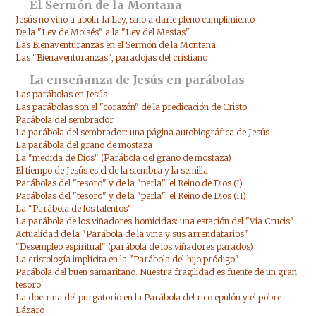
El Sermón de la Montaña
Jesús no vino a abolir la Ley, sino a darle pleno cumplimiento
De la "Ley de Moisés" a la "Ley del Mesías"
Las Bienaventuranzas en el Sermón de la Montaña
Las "Bienaventuranzas", paradojas del cristiano
La enseñanza de Jesús en parábolas
Las parábolas en Jesús
Las parábolas son el "corazón" de la predicación de Cristo
Parábola del sembrador
La parábola del sembrador: una página autobiográfica de Jesús
La parábola del grano de mostaza
La "medida de Dios" (Parábola del grano de mostaza)
El tiempo de Jesús es el de la siembra y la semilla
Parábolas del "tesoro" y de la "perla": el Reino de Dios (I)
Parábolas del "tesoro" y de la "perla": el Reino de Dios (II)
La "Parábola de los talentos"
La parábola de los viñadores homicidas: una estación del "Via Crucis"
Actualidad de la "Parábola de la viña y sus arrendatarios"
"Desempleo espiritual" (parábola de los viñadores parados)
La cristología implícita en la "Parábola del hijo pródigo"
Parábola del buen samaritano. Nuestra fragilidad es fuente de un gran
tesoro
La doctrina del purgatorio en la Parábola del rico epulón y el pobre
Lázaro