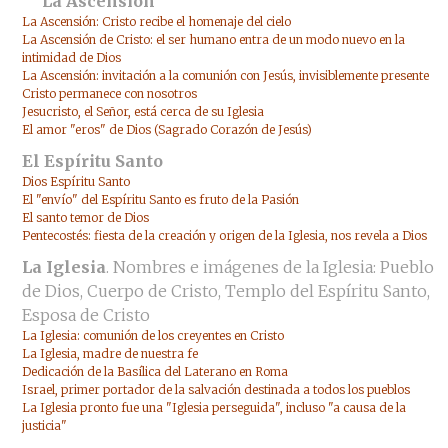
La Ascensión
La Ascensión: Cristo recibe el homenaje del cielo
La Ascensión de Cristo: el ser humano entra de un modo nuevo en la
intimidad de Dios
La Ascensión: invitación a la comunión con Jesús, invisiblemente presente
Cristo permanece con nosotros
Jesucristo, el Señor, está cerca de su Iglesia
El amor "eros" de Dios (Sagrado Corazón de Jesús)
El Espíritu Santo
Dios Espíritu Santo
El "envío" del Espíritu Santo es fruto de la Pasión
El santo temor de Dios
Pentecostés: fiesta de la creación y origen de la Iglesia, nos revela a Dios
La Iglesia
. Nombres e imágenes de la Iglesia: Pueblo
de Dios, Cuerpo de Cristo, Templo del Espíritu Santo,
Esposa de Cristo
La Iglesia: comunión de los creyentes en Cristo
La Iglesia, madre de nuestra fe
Dedicación de la Basílica del Laterano en Roma
Israel, primer portador de la salvación destinada a todos los pueblos
La Iglesia pronto fue una "Iglesia perseguida", incluso "a causa de la
justicia"