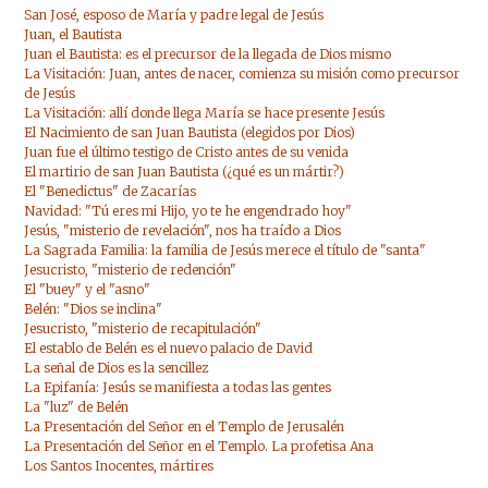
San José, esposo de María y padre legal de Jesús
Juan, el Bautista
Juan el Bautista: es el precursor de la llegada de Dios mismo
La Visitación: Juan, antes de nacer, comienza su misión como precursor
de Jesús
La Visitación: allí donde llega María se hace presente Jesús
El Nacimiento de san Juan Bautista (elegidos por Dios)
Juan fue el último testigo de Cristo antes de su venida
El martirio de san Juan Bautista (¿qué es un mártir?)
El "Benedictus" de Zacarías
Navidad: "Tú eres mi Hijo, yo te he engendrado hoy"
Jesús, "misterio de revelación", nos ha traído a Dios
La Sagrada Familia: la familia de Jesús merece el título de "santa"
Jesucristo, "misterio de redención"
El "buey" y el "asno"
Belén: "Dios se inclina"
Jesucristo, "misterio de recapitulación"
El establo de Belén es el nuevo palacio de David
La señal de Dios es la sencillez
La Epifanía: Jesús se manifiesta a todas las gentes
La "luz" de Belén
La Presentación del Señor en el Templo de Jerusalén
La Presentación del Señor en el Templo. La profetisa Ana
Los Santos Inocentes, mártires