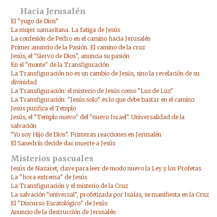
Hacia Jerusalén
El "yugo de Dios"
La mujer samaritana. La fatiga de Jesús
La confesión de Pedro en el camino hacia Jerusalén
Primer anuncio de la Pasión. El camino de la cruz
Jesús, el "Siervo de Dios", anuncia su pasión
En el "monte" de la Transfiguración
La Transfiguración no es un cambio de Jesús, sino la revelación de su
divinidad
La Transfiguración: el misterio de Jesús como "Luz de Luz"
La Transfiguración: "Jesús solo" es lo que debe bastar en el camino
Jesús purifica el Templo
Jesús, el "Templo nuevo" del "nuevo Israel". Universalidad de la
salvación
"Yo soy Hijo de Dios". Primeras reacciones en Jerusalén
El Sanedrín decide dar muerte a Jesús
Misterios pascuales
Jesús de Nazaret, clave para leer de modo nuevo la Ley y los Profetas
La "hora extrema" de Jesús
La Transfiguración y el misterio de la Cruz
La salvación "universal", profetizada por Isaías, se manifiesta en la Cruz
El "Discurso Escatológico" de Jesús
Anuncio de la destrucción de Jerusalén