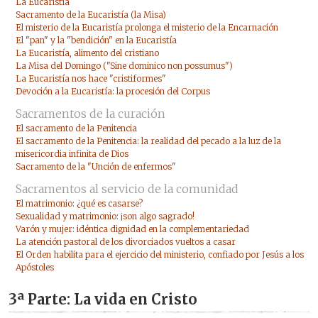
La Eucaristía
Sacramento de la Eucaristía (la Misa)
El misterio de la Eucaristía prolonga el misterio de la Encarnación
El "pan" y la "bendición" en la Eucaristía
La Eucaristía, alimento del cristiano
La Misa del Domingo ("Sine dominico non possumus")
La Eucaristía nos hace "cristiformes"
Devoción a la Eucaristía: la procesión del Corpus
Sacramentos de la curación
El sacramento de la Penitencia
El sacramento de la Penitencia: la realidad del pecado a la luz de la
misericordia infinita de Dios
Sacramento de la "Unción de enfermos"
Sacramentos al servicio de la comunidad
El matrimonio: ¿qué es casarse?
Sexualidad y matrimonio: ¡son algo sagrado!
Varón y mujer: idéntica dignidad en la complementariedad
La atención pastoral de los divorciados vueltos a casar
El Orden habilita para el ejercicio del ministerio, confiado por Jesús a los
Apóstoles
3ª Parte: La vida en Cristo