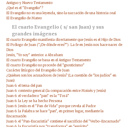
Antiguo y Nuevo Testamento
¿Qué es el "Evangelio"?
El Evangelio no es una leyenda, sino la narración de una historia real
El Evangelio de Mateo
El cuarto Evangelio ( s/ san Juan) y sus
grandes imágenes
El cuarto Evangelio manifiesta directamente que Jesús es el Hijo de Dios
El Prólogo de Juan ("¿De dónde eres?"). La fe en Jesús nos hace nacer de
Dios
Jesús, "Yo soy" anterior a Abraham
El cuarto Evangelio se basa en el Antiguo Testamento
El cuarto Evangelio no procede del "gnosticismo"
Carácter litúrgico del Evangelio de Juan
¿Quiénes son los acusadores de Jesús? (La cuestión de "los judíos" en
Juan)
Juan 6: el tema del pan
Juan 6: contexto general (la comparación entre Moisés y Jesús)
Juan 6: el verdadero "pan" es la "Torá"
Juan 6: la Ley se ha hecho Persona
Juan 6: Jesús es el "Pan de Vida" porque revela al Padre
Juan 6: la Palabra se hace "pan", en primer lugar, mediante la
Encarnación
Juan 6: el "Pan-Eucaristía" contiene el sacrificio del "Verbo-Encarnado"
Juan 6: la Eucaristía nos "transforma" en "espíritu"