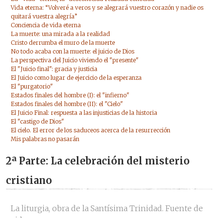
Vida eterna: “Volveré a veros y se alegrará vuestro corazón y nadie os
quitará vuestra alegría”
Conciencia de vida eterna
La muerte: una mirada a la realidad
Cristo derrumba el muro de la muerte
No todo acaba con la muerte: el juicio de Dios
La perspectiva del Juicio viviendo el "presente"
El "Juicio final": gracia y justicia
El Juicio como lugar de ejercicio de la esperanza
El "purgatorio"
Estados finales del hombre (I): el "infierno"
Estados finales del hombre (II): el "Cielo"
El Juicio Final: respuesta a las injusticias de la historia
El "castigo de Dios"
El cielo. El error de los saduceos acerca de la resurrección
Mis palabras no pasarán
2ª Parte: La celebración del misterio
cristiano
La liturgia, obra de la Santísima Trinidad. Fuente de