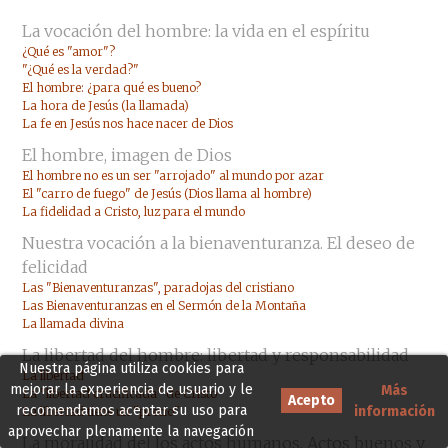
La vocación del hombre: la vida en el espíritu
¿Qué es "amor"?
"¿Qué es la verdad?"
El hombre: ¿para qué es bueno?
La hora de Jesús (la llamada)
La fe en Jesús nos hace nacer de Dios
El hombre, imagen de Dios
El hombre no es un ser "arrojado" al mundo por azar
El "carro de fuego" de Jesús (Dios llama al hombre)
La fidelidad a Cristo, luz para el mundo
Nuestra vocación a la bienaventuranza. El deseo de
felicidad
Las "Bienaventuranzas", paradojas del cristiano
Las Bienaventuranzas en el Sermón de la Montaña
La llamada divina
La libertad del hombre: libertad y responsabilidad
Nuestra página utiliza cookies para
La libertad
mejorar la experiencia de usuario y le
Más
La "libertad crucificada" de Cristo
Acepto
recomendamos aceptar su uso para
información
La libertad tiene un "precio"
aprovechar plenamente la navegación
La moralidad del los actos humanos. Actos buenos y