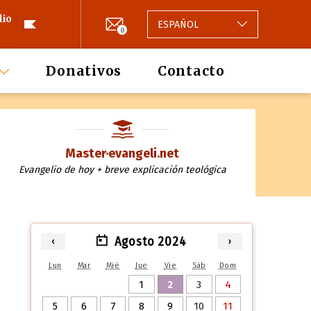
lio
ESPAÑOL
0
Donativos
Contacto
Master·evangeli.net
Evangelio de hoy + breve explicación teológica
Agosto 2024
‹
›
Lun
Mar
Mié
Jue
Vie
Sáb
Dom
1
2
3
4
5
6
7
8
9
10
11