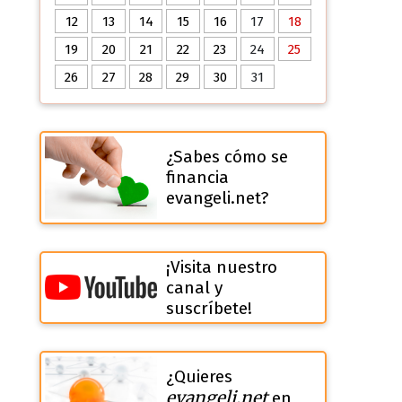
12
13
14
15
16
17
18
19
20
21
22
23
24
25
26
27
28
29
30
31
¿Sabes cómo se
financia
evangeli.net?
¡Visita nuestro
canal y
suscríbete!
¿Quieres
evangeli.net
en