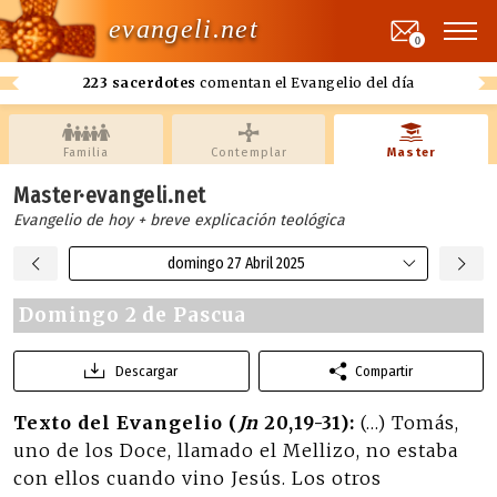
evangeli.net
0
223 sacerdotes
comentan el Evangelio del día
Familia
Contemplar
Master
Master·evangeli.net
Evangelio de hoy + breve explicación teológica
domingo 27 Abril 2025
Domingo 2 de Pascua
Descargar
Compartir
Texto del Evangelio (
Jn
20,19-31):
(…) Tomás,
uno de los Doce, llamado el Mellizo, no estaba
con ellos cuando vino Jesús. Los otros