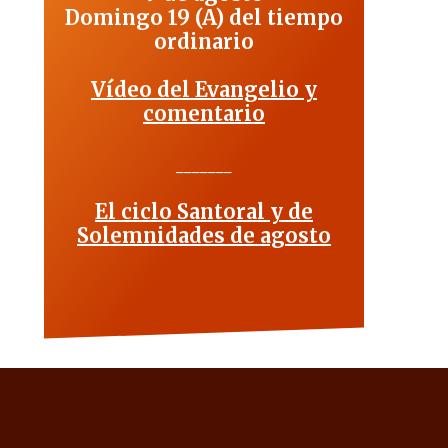
Domingo 19 (A) del tiempo
ordinario
Vídeo del Evangelio y
comentario
_______
El ciclo Santoral y de
Solemnidades de agosto