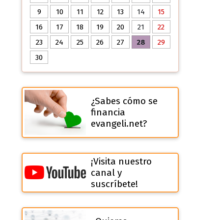
9
10
11
12
13
14
15
16
17
18
19
20
21
22
23
24
25
26
27
28
29
30
¿Sabes cómo se
financia
evangeli.net?
¡Visita nuestro
canal y
suscríbete!