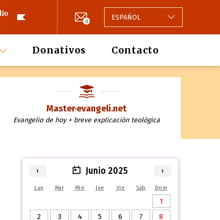
lio
ESPAÑOL
0
Donativos
Contacto
Master·evangeli.net
Evangelio de hoy + breve explicación teológica
Junio 2025
‹
›
Lun
Mar
Mié
Jue
Vie
Sáb
Dom
1
2
3
4
5
6
7
8