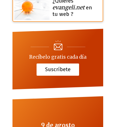
¿Quieres
evangeli.net
en
tu web ?
Recíbelo gratis cada día
Suscríbete
9 de agosto