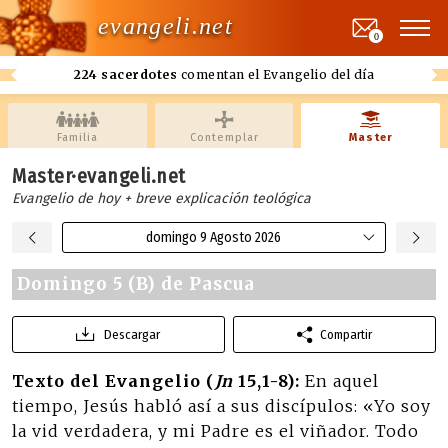
evangeli.net
0
224 sacerdotes
comentan el Evangelio del día
Familia
Contemplar
Master
Master·evangeli.net
Evangelio de hoy + breve explicación teológica
domingo 9 Agosto 2026
Domingo 5 (B) de Pascua
Descargar
Compartir
Texto del Evangelio (
Jn
15,1-8):
En aquel
tiempo, Jesús habló así a sus discípulos: «Yo soy
la vid verdadera, y mi Padre es el viñador. Todo