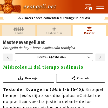
evangeli.net
0
222 sacerdotes
comentan el Evangelio del día
Familia
Contemplar
Master
Master·evangeli.net
Evangelio de hoy + breve explicación teológica
jueves 6 Agosto 2026
Miércoles 11 del tiempo ordinario
Descargar
Compartir
Texto del Evangelio (
Mt
6,1-6.16-18):
En aquel
tiempo, Jesús dijo a sus discípulos: «Cuidad de
no practicar vuestra justicia delante de los
hombres para ser vistos por ellos; de lo