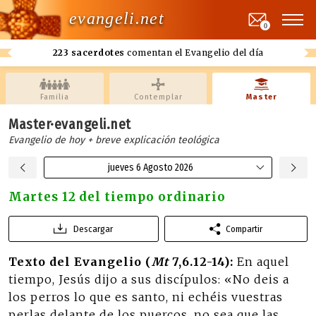
evangeli.net
0
223 sacerdotes
comentan el Evangelio del día
Familia
Contemplar
Master
Master·evangeli.net
Evangelio de hoy + breve explicación teológica
jueves 6 Agosto 2026
Martes 12 del tiempo ordinario
Descargar
Compartir
Texto del Evangelio (
Mt
7,6.12-14):
En aquel
tiempo, Jesús dijo a sus discípulos: «No deis a
los perros lo que es santo, ni echéis vuestras
perlas delante de los puercos, no sea que las