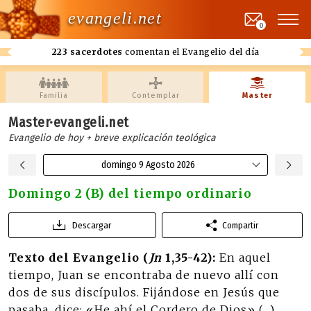
evangeli.net
0
223 sacerdotes
comentan el Evangelio del día
Familia
Contemplar
Master
Master·evangeli.net
Evangelio de hoy + breve explicación teológica
domingo 9 Agosto 2026
Domingo 2 (B) del tiempo ordinario
Descargar
Compartir
Texto del Evangelio (
Jn
1,35-42):
En aquel
tiempo, Juan se encontraba de nuevo allí con
dos de sus discípulos. Fijándose en Jesús que
pasaba, dice: «He ahí el Cordero de Dios» (…).