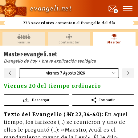
evangeli.net
0
223 sacerdotes
comentan el Evangelio del día
Familia
Contemplar
Master
Master·evangeli.net
Evangelio de hoy + breve explicación teológica
viernes 7 Agosto 2026
Viernes 20 del tiempo ordinario
Descargar
Compartir
Texto del Evangelio (
Mt
22,34-40):
En aquel
tiempo, los fariseos (…) se reunieron y uno de
ellos le preguntó (…): «Maestro, ¿cuál es el
mandamiento mayor de la Ley?». Él le dijo: