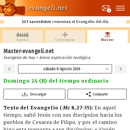
evangeli.net
0
223 sacerdotes
comentan el Evangelio del día
Familia
Contemplar
Master
Master·evangeli.net
Evangelio de hoy + breve explicación teológica
sábado 8 Agosto 2026
Domingo 24 (B) del tiempo ordinario
Descargar
Compartir
Texto del Evangelio (
Mc
8,27-35):
En aquel
tiempo, salió Jesús con sus discípulos hacia los
pueblos de Cesarea de Filipo, y por el camino
hizo esta pregunta a sus discípulos: «¿Quién