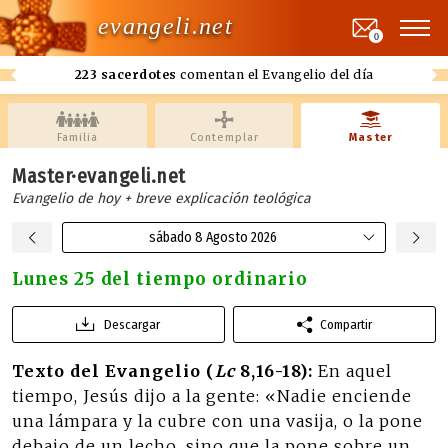
evangeli.net
0
223 sacerdotes
comentan el Evangelio del día
Familia
Contemplar
Master
Master·evangeli.net
Evangelio de hoy + breve explicación teológica
sábado 8 Agosto 2026
Lunes 25 del tiempo ordinario
Descargar
Compartir
Texto del Evangelio (
Lc
8,16-18):
En aquel
tiempo, Jesús dijo a la gente: «Nadie enciende
una lámpara y la cubre con una vasija, o la pone
debajo de un lecho, sino que la pone sobre un