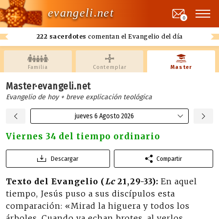
evangeli.net
0
222 sacerdotes
comentan el Evangelio del día
Familia
Contemplar
Master
Master·evangeli.net
Evangelio de hoy + breve explicación teológica
jueves 6 Agosto 2026
Viernes 34 del tiempo ordinario
Descargar
Compartir
Texto del Evangelio (
Lc
21,29-33):
En aquel
tiempo, Jesús puso a sus discípulos esta
comparación: «Mirad la higuera y todos los
árboles. Cuando ya echan brotes, al verlos,