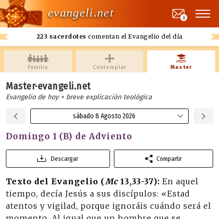
evangeli.net
0
223 sacerdotes
comentan el Evangelio del día
Familia
Contemplar
Master
Master·evangeli.net
Evangelio de hoy + breve explicación teológica
sábado 8 Agosto 2026
Domingo 1 (B) de Adviento
Descargar
Compartir
Texto del Evangelio (
Mc
13,33-37):
En aquel
tiempo, decía Jesús a sus discípulos: «Estad
atentos y vigilad, porque ignoráis cuándo será el
momento. Al igual que un hombre que se