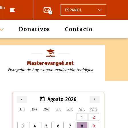
lio
ESPAÑOL
0
Donativos
Contacto
Master·evangeli.net
Evangelio de hoy + breve explicación teológica
Agosto 2026
‹
›
Lun
Mar
Mié
Jue
Vie
Sáb
Dom
1
2
3
4
5
6
7
8
9