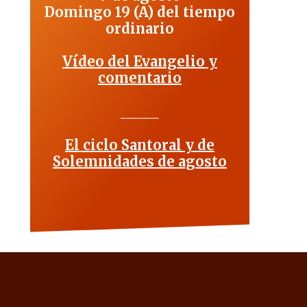
Domingo 19 (A) del tiempo
ordinario
Vídeo del Evangelio y
comentario
_______
El ciclo Santoral y de
Solemnidades de agosto