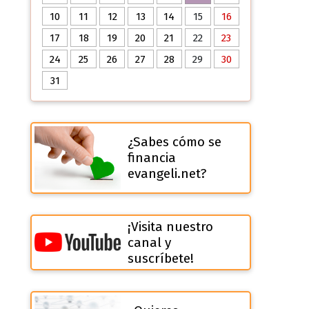
10
11
12
13
14
15
16
17
18
19
20
21
22
23
24
25
26
27
28
29
30
31
¿Sabes cómo se
financia
evangeli.net?
¡Visita nuestro
canal y
suscríbete!