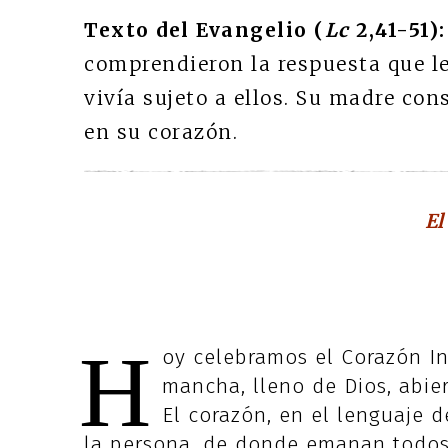
Texto del Evangelio (
Lc
2,41-51):
comprendieron la respuesta que les
vivía sujeto a ellos. Su madre co
en su corazón.
El
H
oy celebramos el Corazón I
mancha, lleno de Dios, abie
El corazón, en el lenguaje d
la persona, de donde emanan todos