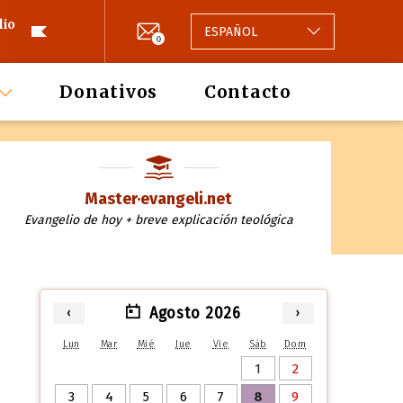
lio
ESPAÑOL
0
Donativos
Contacto
Master·evangeli.net
Evangelio de hoy + breve explicación teológica
Agosto 2026
‹
›
Lun
Mar
Mié
Jue
Vie
Sáb
Dom
1
2
3
4
5
6
7
8
9