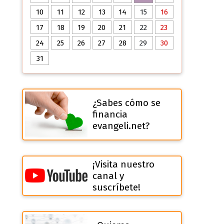
10
11
12
13
14
15
16
17
18
19
20
21
22
23
24
25
26
27
28
29
30
31
¿Sabes cómo se
financia
evangeli.net?
¡Visita nuestro
canal y
suscríbete!