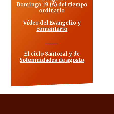
Domingo 19 (A) del tiempo
ordinario
Vídeo del Evangelio y
comentario
_______
El ciclo Santoral y de
Solemnidades de agosto