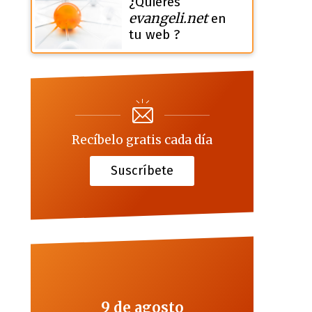
¿Quieres
evangeli.net
en
tu web ?
Recíbelo gratis cada día
Suscríbete
9 de agosto