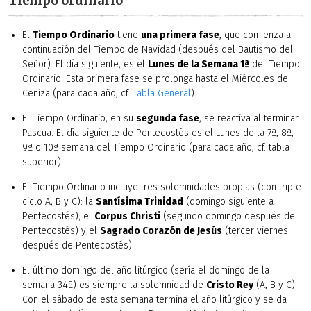
Tiempo ordinario
El
Tiempo Ordinario
tiene
una primera fase
, que comienza a
continuación del Tiempo de Navidad (después del Bautismo del
Señor). El día siguiente, es el
Lunes de la Semana 1ª
del Tiempo
Ordinario. Esta primera fase se prolonga hasta el Miércoles de
Ceniza (para cada año, cf.
Tabla General
).
El Tiempo Ordinario, en su
segunda fase
, se reactiva al terminar
Pascua. El día siguiente de Pentecostés es el Lunes de la 7ª, 8ª,
9ª o 10ª semana del Tiempo Ordinario (para cada año, cf. tabla
superior).
El Tiempo Ordinario incluye tres solemnidades propias (con triple
ciclo A, B y C): la
Santísima Trinidad
(domingo siguiente a
Pentecostés); el
Corpus Christi
(segundo domingo después de
Pentecostés) y el
Sagrado Corazón de Jesús
(tercer viernes
después de Pentecostés).
El último domingo del año litúrgico (sería el domingo de la
semana 34ª) es siempre la solemnidad de
Cristo Rey
(A, B y C).
Con el sábado de esta semana termina el año litúrgico y se da