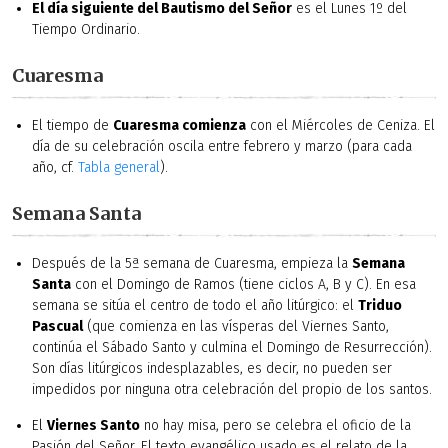
El día siguiente del Bautismo del Señor
es el Lunes 1º del
Tiempo Ordinario.
Cuaresma
El tiempo de
Cuaresma comienza
con el Miércoles de Ceniza. El
día de su celebración oscila entre febrero y marzo (para cada
año, cf.
Tabla general
).
Semana Santa
Después de la 5ª semana de Cuaresma, empieza la
Semana
Santa
con el Domingo de Ramos (tiene ciclos A, B y C). En esa
semana se sitúa el centro de todo el año litúrgico: el
Triduo
Pascual
(que comienza en las vísperas del Viernes Santo,
continúa el Sábado Santo y culmina el Domingo de Resurrección).
Son días litúrgicos indesplazables, es decir, no pueden ser
impedidos por ninguna otra celebración del propio de los santos.
El
Viernes Santo
no hay misa, pero se celebra el oficio de la
Pasión del Señor. El texto evangélico usado es el relato de la