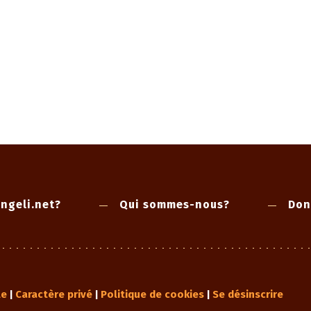
ngeli.net?
Qui sommes-nous?
Don
le
Caractère privé
Politique de cookies
Se désinscrire
|
|
|