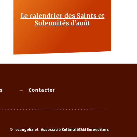
Le calendrier des Saints et
Solennités d’août
s
Contacter
©
evangeli.net
Associació Cultural M&M Euroeditors