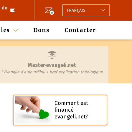
e du
FRANÇAIS
0
les
Dons
Contacter
Master·evangeli.net
L'Évangile d'aujourd'hui + bref explication théologique
Comment est
financé
evangeli.net?