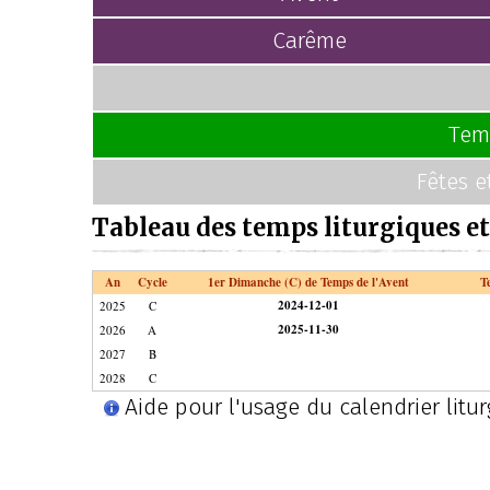
Carême
Tem
Fêtes e
Tableau des temps liturgiques et
An
Cycle
1er Dimanche (C) de Temps de l'Avent
T
2024-12-01
2025
C
2025-11-30
2026
A
2027
B
2028
C
Aide pour l'usage du calendrier litu