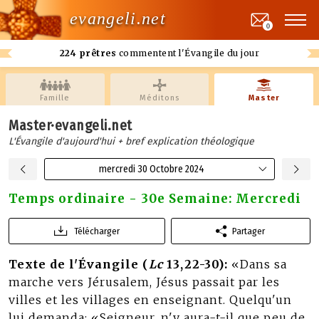
evangeli.net
0
224 prêtres
commentent l'Évangile du jour
Famille
Méditons
Master
Master·evangeli.net
L'Évangile d'aujourd'hui + bref explication théologique
mercredi 30 Octobre 2024
Temps ordinaire - 30e Semaine: Mercredi
Télécharger
Partager
Texte de l'Évangile (
Lc
13,22-30):
«Dans sa
marche vers Jérusalem, Jésus passait par les
villes et les villages en enseignant. Quelqu'un
lui demanda: «Seigneur, n'y aura-t-il que peu de