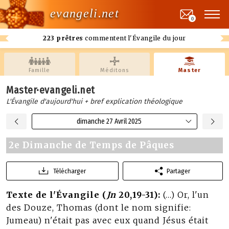
evangeli.net
0
223 prêtres
commentent l'Évangile du jour
Famille
Méditons
Master
Master·evangeli.net
L'Évangile d'aujourd'hui + bref explication théologique
dimanche 27 Avril 2025
2e Dimanche de Temps de Pâques
Télécharger
Partager
Texte de l'Évangile (
Jn
20,19-31):
(…) Or, l'un
des Douze, Thomas (dont le nom signifie:
Jumeau) n'était pas avec eux quand Jésus était