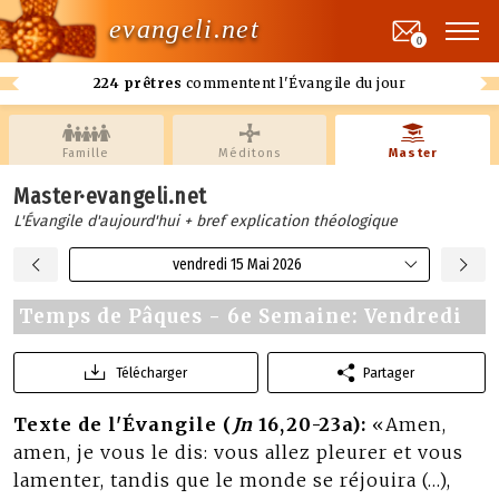
evangeli.net
0
224 prêtres
commentent l'Évangile du jour
Famille
Méditons
Master
Master·evangeli.net
L'Évangile d'aujourd'hui + bref explication théologique
vendredi 15 Mai 2026
Temps de Pâques - 6e Semaine: Vendredi
Télécharger
Partager
Texte de l'Évangile (
Jn
16,20-23a):
«Amen,
amen, je vous le dis: vous allez pleurer et vous
lamenter, tandis que le monde se réjouira (…),