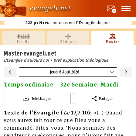
evangeli.net
0
222 prêtres
commentent l'Évangile du jour
Famille
Méditons
Master
Master·evangeli.net
L'Évangile d'aujourd'hui + bref explication théologique
jeudi 6 Août 2026
Temps ordinaire - 32e Semaine: Mardi
Télécharger
Partager
Texte de l'Évangile (
Lc
17,7-10):
«(…) Quand
vous aurez fait tout ce que Dieu vous a
commandé, dites-vous: ‘Nous sommes des
serviteurs quelconques: nous n'avons fait que