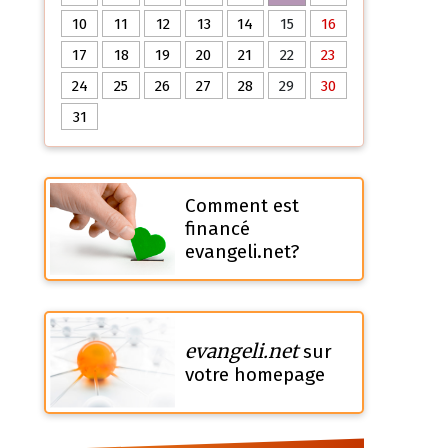
10
11
12
13
14
15
16
17
18
19
20
21
22
23
24
25
26
27
28
29
30
31
Comment est
financé
evangeli.net?
evangeli.net
sur
votre homepage