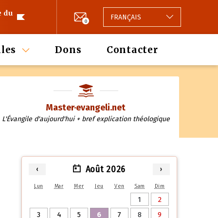
e du
FRANÇAIS
0
les
Dons
Contacter
Master·evangeli.net
L'Évangile d'aujourd'hui + bref explication théologique
Août 2026
‹
›
Lun
Mar
Mer
Jeu
Ven
Sam
Dim
1
2
3
4
5
6
7
8
9