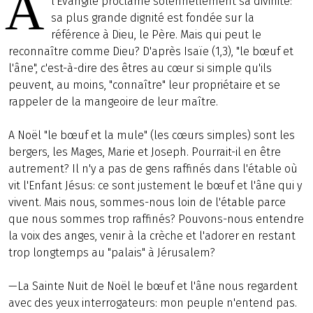
A
l'Evangile proclame solennellement sa divinité:
sa plus grande dignité est fondée sur la
référence à Dieu, le Père. Mais qui peut le
reconnaître comme Dieu? D'après Isaïe (1,3), "le bœuf et
l'âne", c'est-à-dire des êtres au cœur si simple qu'ils
peuvent, au moins, "connaître" leur propriétaire et se
rappeler de la mangeoire de leur maître.
A Noël "le bœuf et la mule" (les cœurs simples) sont les
bergers, les Mages, Marie et Joseph. Pourrait-il en être
autrement? Il n'y a pas de gens raffinés dans l'étable où
vit l'Enfant Jésus: ce sont justement le bœuf et l'âne qui y
vivent. Mais nous, sommes-nous loin de l'étable parce
que nous sommes trop raffinés? Pouvons-nous entendre
la voix des anges, venir à la crèche et l'adorer en restant
trop longtemps au "palais" à Jérusalem?
—La Sainte Nuit de Noël le bœuf et l'âne nous regardent
avec des yeux interrogateurs: mon peuple n'entend pas.