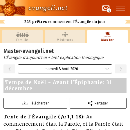
evangeli.net
0
223 prêtres
commentent l'Évangile du jour
Famille
Méditons
Master
Master·evangeli.net
L'Évangile d'aujourd'hui + bref explication théologique
samedi 8 Août 2026
Temps de Noël - Avant l'Épiphanie: 31
décembre
Télécharger
Partager
Texte de l'Évangile (
Jn
1,1-18):
Au
commencement était la Parole, et la Parole était