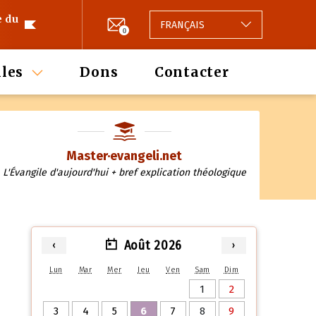
e du
FRANÇAIS
0
les
Dons
Contacter
Master·evangeli.net
L'Évangile d'aujourd'hui + bref explication théologique
Août 2026
‹
›
Lun
Mar
Mer
Jeu
Ven
Sam
Dim
1
2
3
4
5
6
7
8
9