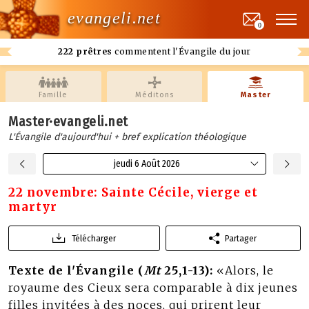
evangeli.net
0
222 prêtres
commentent l'Évangile du jour
Famille
Méditons
Master
Master·evangeli.net
L'Évangile d'aujourd'hui + bref explication théologique
jeudi 6 Août 2026
22 novembre: Sainte Cécile, vierge et
martyr
Télécharger
Partager
Texte de l'Évangile (
Mt
25,1-13):
«Alors, le
royaume des Cieux sera comparable à dix jeunes
filles invitées à des noces, qui prirent leur