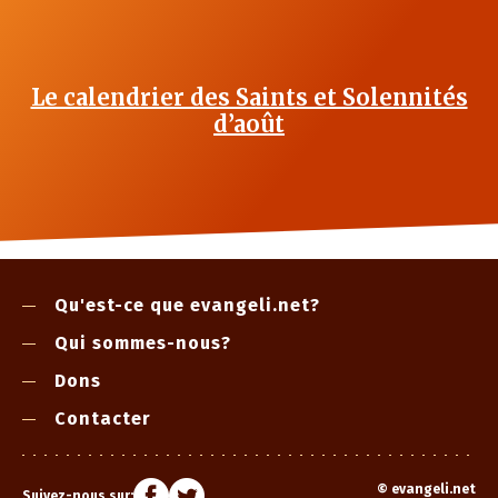
Le calendrier des Saints et Solennités
d’août
Qu'est-ce que evangeli.net?
Qui sommes-nous?
Dons
Contacter
©
evangeli.net
Suivez-nous sur: