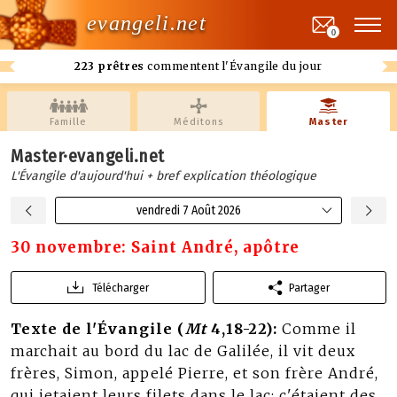
evangeli.net
0
223 prêtres
commentent l'Évangile du jour
Famille
Méditons
Master
Master·evangeli.net
L'Évangile d'aujourd'hui + bref explication théologique
vendredi 7 Août 2026
30 novembre: Saint André, apôtre
Télécharger
Partager
Texte de l'Évangile (
Mt
4,18-22):
Comme il
marchait au bord du lac de Galilée, il vit deux
frères, Simon, appelé Pierre, et son frère André,
qui jetaient leurs filets dans le lac: c'étaient des