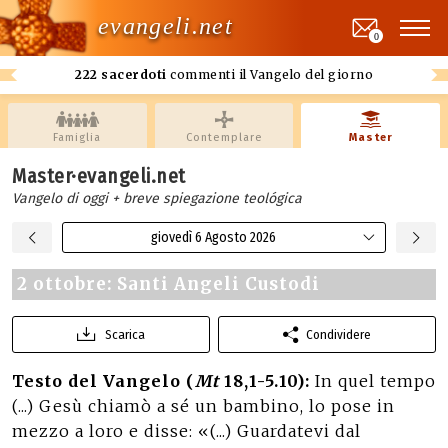
evangeli.net
0
222 sacerdoti
commenti il Vangelo del giorno
Famiglia
Contemplare
Master
Master·evangeli.net
Vangelo di oggi + breve spiegazione teológica
giovedì 6 Agosto 2026
2 ottobre: Santi Angeli Custodi
Scarica
Condividere
Testo del Vangelo (
Mt
18,1-5.10):
In quel tempo
(...) Gesù chiamò a sé un bambino, lo pose in
mezzo a loro e disse: «(...) Guardatevi dal