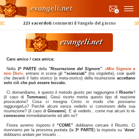
evangeli.net
0
223 sacerdoti
commenti il Vangelo del giorno
Caro amico / cara amica:
Nella
2ª PARTE
della
"Risurrezione del Signore"
:
«Mio Signore e
mio Dio!»
, entrano in scena gli
“scienziati”
(tra virgolette), cioè quelli
che davanti il fatto storico (e meta-storico) della risurrezione
accettano
solo ciò che può essere toccato.
Ci domandiamo, è questo il metodo giusto per raggiungere il
Risorto
?
(il caso di
Tommaso
). Gesù risorto merita questo tipo di reazione
provocatoria? Cosa ci insegna Cristo in modo che possiamo
raggiungerLo? Perché alcuni senza vederlo si convinsero della sua
risurrezione? (il caso di
Giovanni
). E al vederlo , come mai alcuni lo
ri-
conoscono
immediatamente ed altri no?
Finora avremo risposto il
“COME”
dobbiamo cercare il Risorto. Ci
riserviamo per la prossima puntata (la
3ª PARTE
) la risposta su “
dove
”
dobbiamo andare per trovarlo ...