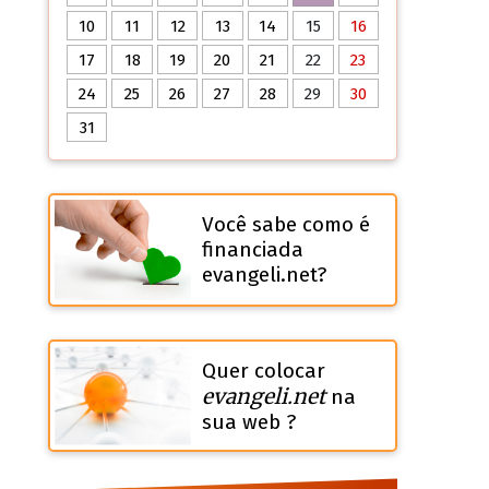
10
11
12
13
14
15
16
17
18
19
20
21
22
23
24
25
26
27
28
29
30
31
Você sabe como é
financiada
evangeli.net?
Quer colocar
evangeli.net
na
sua web ?