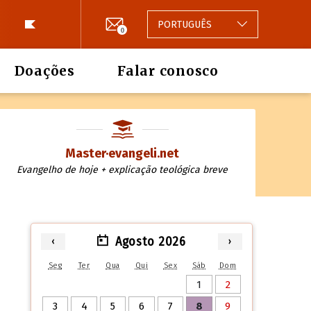
PORTUGUÊS
0
Doações
Falar conosco
Master·evangeli.net
Evangelho de hoje + explicação teológica breve
Agosto 2026
‹
›
Seg
Ter
Qua
Qui
Sex
Sáb
Dom
1
2
3
4
5
6
7
8
9