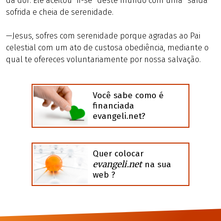
da dor: Ele aceitou “ir-se” deste mundo com uma “saída”
sofrida e cheia de serenidade.
—Jesus, sofres com serenidade porque agradas ao Pai
celestial com um ato de custosa obediência, mediante o
qual te ofereces voluntariamente por nossa salvação.
Você sabe como é
financiada
evangeli.net?
Quer colocar
evangeli.net
na sua
web ?