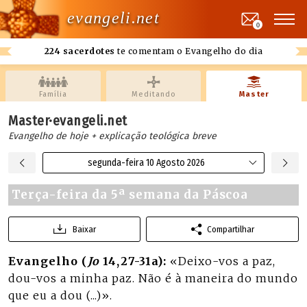
evangeli.net
0
224 sacerdotes
te comentam o Evangelho do dia
Família
Meditando
Master
Master·evangeli.net
Evangelho de hoje + explicação teológica breve
segunda-feira 10 Agosto 2026
Terça-feira da 5ª semana da Páscoa
Baixar
Compartilhar
Evangelho (
Jo
14,27-31a):
«Deixo-vos a paz,
dou-vos a minha paz. Não é à maneira do mundo
que eu a dou (...)».