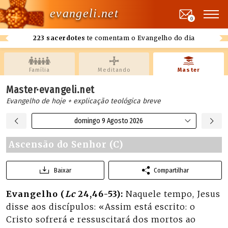
evangeli.net
0
223 sacerdotes
te comentam o Evangelho do dia
Família
Meditando
Master
Master·evangeli.net
Evangelho de hoje + explicação teológica breve
domingo 9 Agosto 2026
Ascensão do Senhor (C)
Baixar
Compartilhar
Evangelho (
Lc
24,46-53):
Naquele tempo, Jesus
disse aos discípulos: «Assim está escrito: o
Cristo sofrerá e ressuscitará dos mortos ao