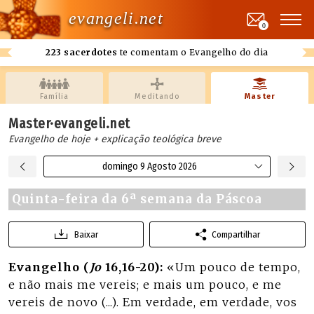
evangeli.net
0
223 sacerdotes
te comentam o Evangelho do dia
Família
Meditando
Master
Master·evangeli.net
Evangelho de hoje + explicação teológica breve
domingo 9 Agosto 2026
Quinta-feira da 6ª semana da Páscoa
Baixar
Compartilhar
Evangelho (
Jo
16,16-20):
«Um pouco de tempo,
e não mais me vereis; e mais um pouco, e me
vereis de novo (...). Em verdade, em verdade, vos