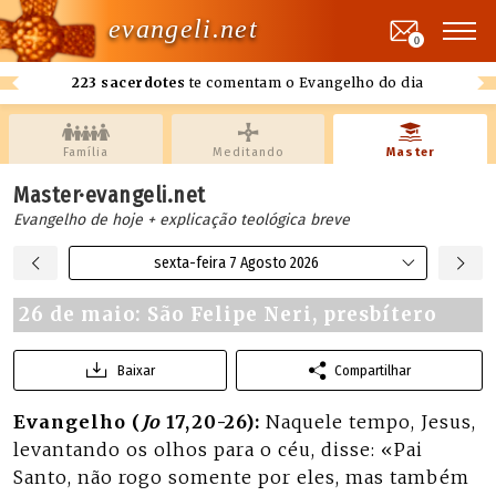
evangeli.net
0
223 sacerdotes
te comentam o Evangelho do dia
Família
Meditando
Master
Master·evangeli.net
Evangelho de hoje + explicação teológica breve
sexta-feira 7 Agosto 2026
26 de maio: São Felipe Neri, presbítero
Baixar
Compartilhar
Evangelho (
Jo
17,20-26):
Naquele tempo, Jesus,
levantando os olhos para o céu, disse: «Pai
Santo, não rogo somente por eles, mas também