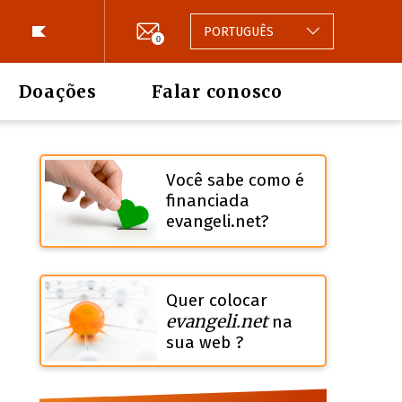
PORTUGUÊS
0
Doações
Falar conosco
Você sabe como é
financiada
evangeli.net?
Quer colocar
evangeli.net
na
sua web ?