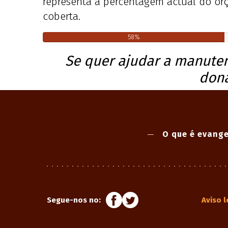
representa a percentagem actual do orç
coberta.
58%
Se quer ajudar a manuten
don
O que é evange
Segue-nos no:
Aviso l