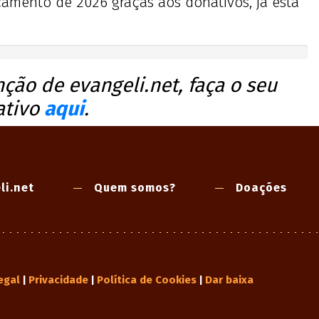
amento de 2026 graças aos donativos, já está
ção de evangeli.net, faça o seu
ativo
aqui
.
li.net
Quem somos?
Doações
egal
Privacidade
Política de Cookies
Dar baixa
|
|
|