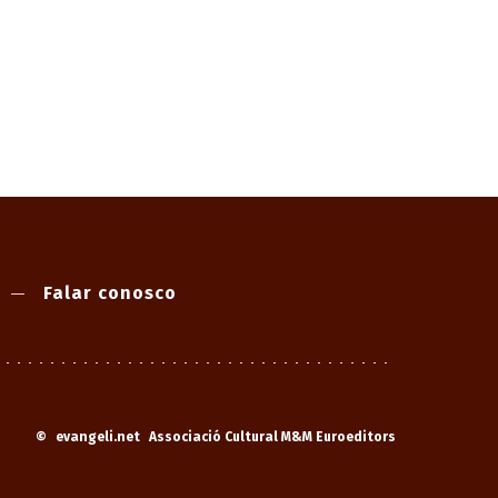
Falar conosco
©
evangeli.net
Associació Cultural M&M Euroeditors