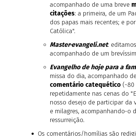
acompanhado de uma breve
m
citações
: a primeira, de um Pa
dos papas mais recentes; e por
Católica".
Master·evangeli.net
: editamo
acompanhado de um brevíssi
Evangelho de hoje para a fam
missa do dia, acompanhado de
comentário catequético
(~80 
repetidamente nas cenas do "E
nosso desejo de participar da 
e milagres, acompanhando-o d
ressurreição.
Os comentários/homílias são redig