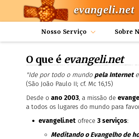
evangeli.net
Nosso Serviço
Sobre 
O que é
evangeli.net
"Ide por todo o mundo
pela Internet
e
(São João Paulo II; cf. Mc 16,15)
Desde o
ano 2003
, a missão de
evange
a todos os lugares do mundo para fav
evangeli.net
ofrece
3 serviços
:
Meditando o Evangelho de ho