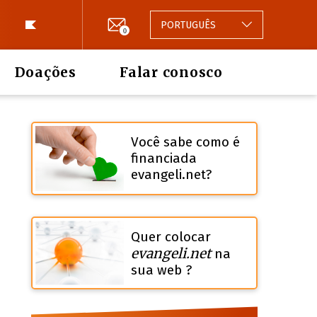
PORTUGUÊS
0
Doações
Falar conosco
Você sabe como é
financiada
evangeli.net?
Quer colocar
evangeli.net
na
sua web ?