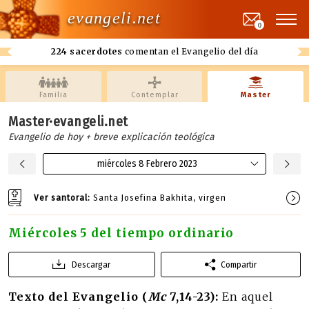
evangeli.net
0
224 sacerdotes
comentan el Evangelio del día
Familia
Contemplar
Master
Master·evangeli.net
Evangelio de hoy + breve explicación teológica
miércoles 8 Febrero 2023
Ver santoral:
Santa Josefina Bakhita, virgen
Miércoles 5 del tiempo ordinario
Descargar
Compartir
Texto del Evangelio (
Mc
7,14-23):
En aquel