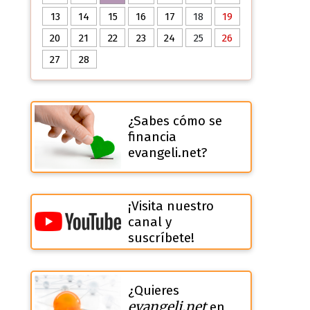
13
14
15
16
17
18
19
20
21
22
23
24
25
26
27
28
¿Sabes cómo se
financia
evangeli.net?
¡Visita nuestro
canal y
suscríbete!
¿Quieres
evangeli.net
en