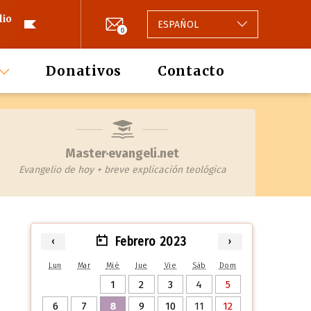
lio
ESPAÑOL
0
Donativos
Contacto
Master·evangeli.net
Evangelio de hoy + breve explicación teológica
Febrero 2023
‹
›
Lun
Mar
Mié
Jue
Vie
Sáb
Dom
1
2
3
4
5
6
7
8
9
10
11
12