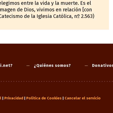
elegimos entre la vida y la muerte. Es el
imagen de Dios, vivimos en relación [con
(Catecismo de la Iglesia Católica, nº 2.563)
i.net?
¿Quiénes somos?
Donativo
l
Privacidad
Política de Cookies
Cancelar el servicio
|
|
|