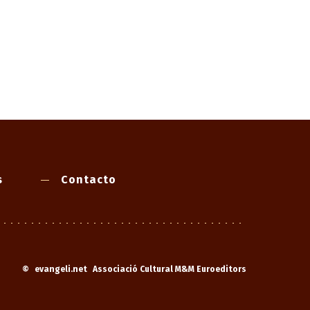
s
Contacto
©
evangeli.net
Associació Cultural M&M Euroeditors