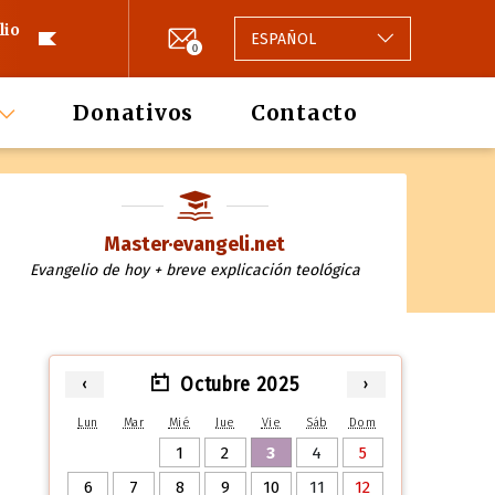
lio
ESPAÑOL
0
Donativos
Contacto
Master·evangeli.net
Evangelio de hoy + breve explicación teológica
Octubre 2025
‹
›
Lun
Mar
Mié
Jue
Vie
Sáb
Dom
1
2
3
4
5
6
7
8
9
10
11
12