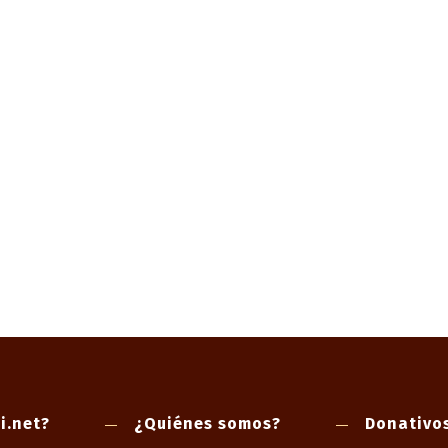
i.net?
¿Quiénes somos?
Donativo