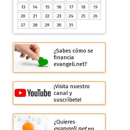
13
14
15
16
17
18
19
20
21
22
23
24
25
26
27
28
29
30
31
¿Sabes cómo se
financia
evangeli.net?
¡Visita nuestro
canal y
suscríbete!
¿Quieres
evangeli.net
en