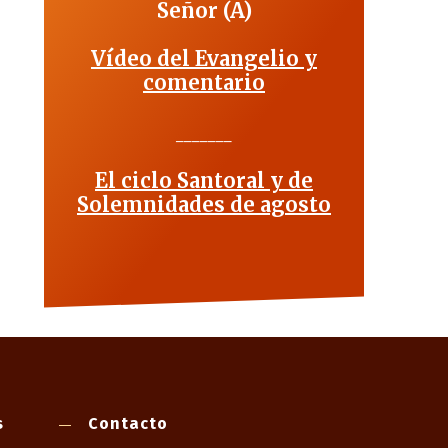
Señor (A)
Vídeo del Evangelio y
comentario
_______
El ciclo Santoral y de
Solemnidades de agosto
s
Contacto