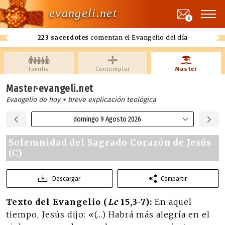
evangeli.net
0
223 sacerdotes
comentan el Evangelio del día
Familia
Contemplar
Master
Master·evangeli.net
Evangelio de hoy + breve explicación teológica
domingo 9 Agosto 2026
Solemnidad del Sagrado Corazón de Jesús
(C)
Descargar
Compartir
Texto del Evangelio (
Lc
15,3-7):
En aquel
tiempo, Jesús dijo: «(…) Habrá más alegría en el