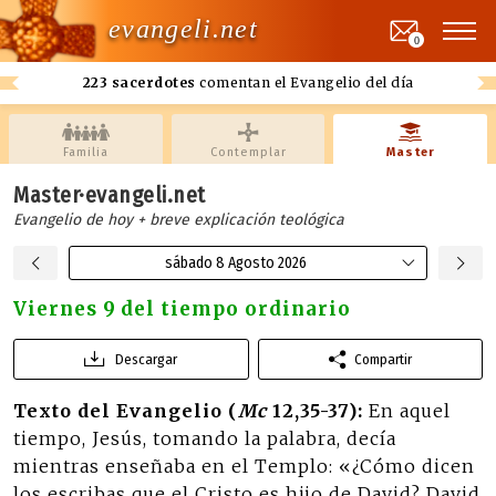
evangeli.net
0
223 sacerdotes
comentan el Evangelio del día
Familia
Contemplar
Master
Master·evangeli.net
Evangelio de hoy + breve explicación teológica
sábado 8 Agosto 2026
Viernes 9 del tiempo ordinario
Descargar
Compartir
Texto del Evangelio (
Mc
12,35-37):
En aquel
tiempo, Jesús, tomando la palabra, decía
mientras enseñaba en el Templo: «¿Cómo dicen
los escribas que el Cristo es hijo de David? David