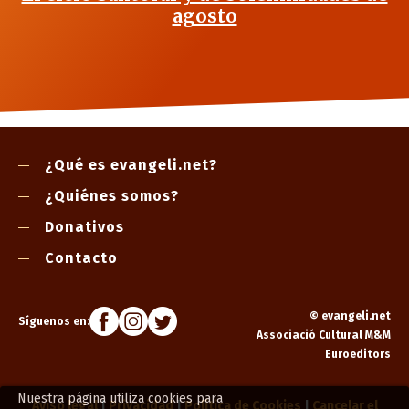
agosto
¿Qué es evangeli.net?
¿Quiénes somos?
Donativos
Contacto
©
evangeli.net
Síguenos en:
Associació Cultural M&M
Euroeditors
Nuestra página utiliza cookies para
Aviso legal
|
Privacidad
|
Política de Cookies
|
Cancelar el